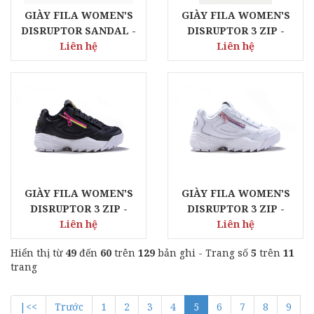
GIÀY FILA WOMEN'S
GIÀY FILA WOMEN'S
DISRUPTOR SANDAL -
DISRUPTOR 3 ZIP -
WHITE NAVY
Liên hệ
VIOLET PINK
Liên hệ
GIÀY FILA WOMEN'S
GIÀY FILA WOMEN'S
DISRUPTOR 3 ZIP -
DISRUPTOR 3 ZIP -
Liên hệ
BLACK
Liên hệ
WHITE
Hiển thị từ
49
đến
60
trên
129
bản ghi - Trang số
5
trên
11
trang
|<<
Trước
1
2
3
4
5
6
7
8
9