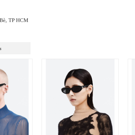
à Bè, TP HCM
s