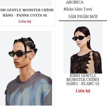
ARONICA
Nhân Sâm Tươi
ÍNH GENTLE MONSTER CHÍNH
HÃNG - PANNA COTTA 01
SẢN PHẨM MỚI
Liên hệ
NTLE
KÍNH GENTLE
KÍNH GENTLE
CHÍNH
MONSTER CHÍNH
MONSTER CHÍN
OID 01
HÃNG - BLANC 01
HÃNG - NEW BO
01
hệ
Liên hệ
Liên hệ