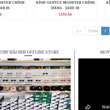
NSTER CHÍNH
KÍNH GENTLE MONSTER CHÍNH
K
AR 01
HÃNG - JADE 01
ệ
Liên hệ
|<<
Trước
1
UBY HẢI NHI OFFLINE STORE
MOVI