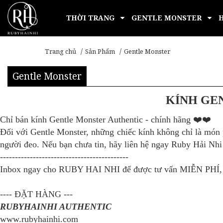
THỜI TRANG
GENTLE MONSTER
Trang chủ
Sản Phẩm
Gentle Monster
Gentle Monster
KÍNH GE
Chỉ bán kính Gentle Monster Authentic - chính hãng ❤️❤️
Đối với Gentle Monster, những chiếc kính không chỉ là món ph
người đeo. Nếu bạn chưa tin, hãy liên hệ ngay Ruby Hải Nhi
-------------------------------------------
Inbox ngay cho RUBY HAI NHI để được tư vấn MIỄN PHÍ, tậ
---- ĐẶT HÀNG ---
RUBYHAINHI AUTHENTIC
www.rubyhainhi.com