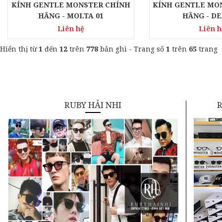
KÍNH GENTLE MONSTER CHÍNH
KÍNH GENTLE MO
HÃNG - MOLTA 01
HÃNG - DE
Liên hệ
Liên h
Hiển thị từ
1
đến
12
trên
778
bản ghi - Trang số
1
trên
65
trang
RUBY HẢI NHI
R