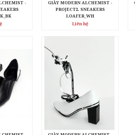
LCHEMIST -
GIÀY MODERN ALCHEMIST -
NEAKERS
PROJECT2. SNEAKERS
K_BK
LOAFER_WH
ệ
Liên hệ
KÍNH GENTLE
KÍNH GE
MONSTER CHÍNH
MONSTER 
HÃNG - SAVAGE 01
HÃNG - VO
Liên hệ
Liên h
LCHEMIST -
GIÀY MODERN ALCHEMIST -