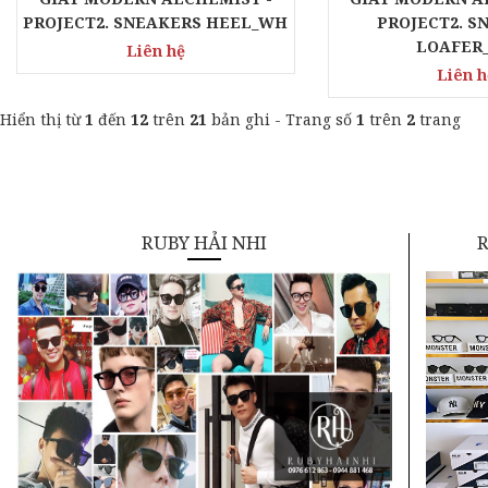
PROJECT2. SNEAKERS HEEL_WH
PROJECT2. S
LOAFER
Liên hệ
Liên h
Hiển thị từ
1
đến
12
trên
21
bản ghi - Trang số
1
trên
2
trang
RUBY HẢI NHI
R