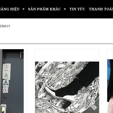
HÀNG HIỆU
SẢN PHẨM KHÁC
TIN TỨC
THANH TOÁ
EMIST