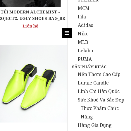
MCM
TÚI MODERN ALCHEMIST -
Fila
ROJECT2. UGLY SHOES BAG_BK
Adidas
Liên hệ
Nike
MLB
Lelabo
PUMA
SẢN PHẨM KHÁC
Nến Thơm Cao Cấp
Lumie Candle
Linh Chi Hàn Quốc
Sức Khoẻ Và Sắc Đẹp
Thực Phẩm Chức
Năng
Hàng Gia Dụng