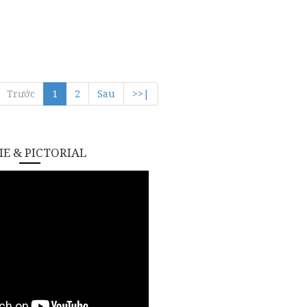
Trước
1
2
Sau
>>|
E & PICTORIAL