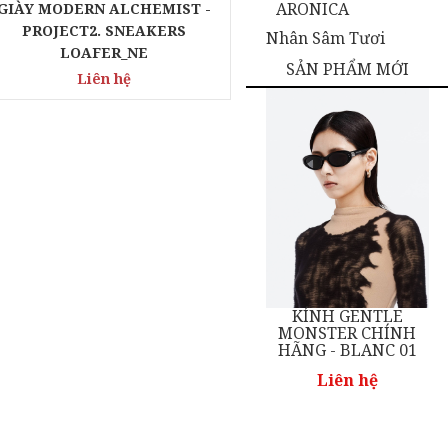
ARONICA
GIÀY MODERN ALCHEMIST -
PROJECT2. SNEAKERS
Nhân Sâm Tươi
LOAFER_NE
SẢN PHẨM MỚI
Liên hệ
NTLE
KÍNH GENTLE
KÍNH GENTLE
CHÍNH
MONSTER CHÍNH
MONSTER CHÍN
ID 01
HÃNG - BLANC 01
HÃNG - NEW BOR
01
ệ
Liên hệ
Liên hệ