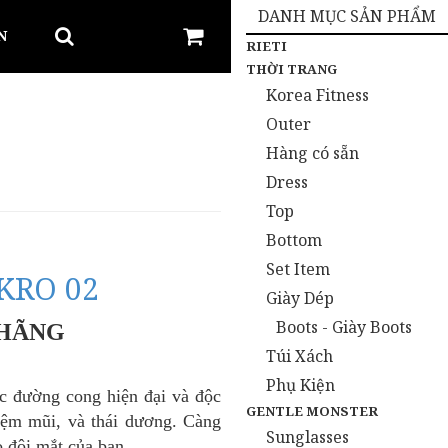
DANH MỤC SẢN PHẨM
N
RIETI
THỜI TRANG
Korea Fitness
Outer
Hàng có sẵn
Dress
Top
Bottom
Set Item
KRO 02
Giày Dép
Boots - Giày Boots
 HÃNG
Túi Xách
Phụ Kiện
c đường cong hiện đại và độc
GENTLE MONSTER
đệm mũi, và thái dương. Càng
Sunglasses
o đôi mắt của bạn.