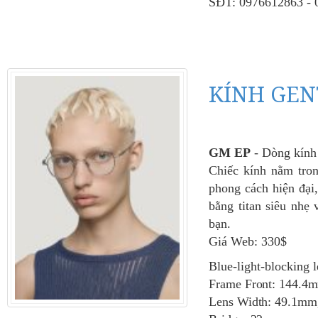
SĐT: 0976612863 - 
KÍNH GEN
GM
EP
- Dòng kính
Chiếc kính nằm tr
phong cách hiện đại,
bằng titan siêu nhẹ
bạn.
Giá Web: 330$
Blue-light-blocking 
Frame Front: 144.4
Lens Width: 49.1mm