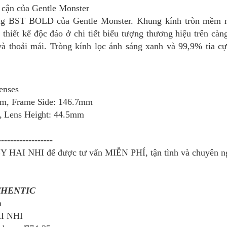
 cận của Gentle Monster
ong BST BOLD của
Gentle Monster. Khung kính tròn mềm m
 thiết kế độc đáo ở chi tiết biểu tượng thương hiệu trên cà
 và thoải mái. Tròng kính lọc ánh sáng xanh và 99,9% tia c
lenses
mm, Frame Side: 146.7mm
, Lens Height: 44.5mm
------------------
Y HAI NHI để được tư vấn MIỄN PHÍ, tận tình và chuyên ng
THENTIC
m
AI NHI