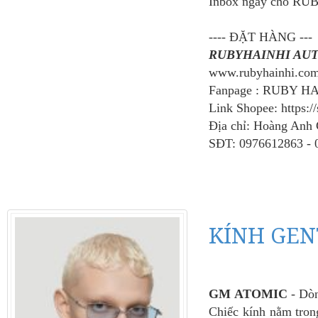
Inbox ngay cho RUB
---- ĐẶT HÀNG ---
RUBYHAINHI AU
www.rubyhainhi.co
Fanpage : RUBY H
Link Shopee: https:/
Địa chỉ: Hoàng Anh
SĐT: 0976612863 - 
NH GENTLE
KÍNH GENTLE
KÍNH G
KÍNH GEN
STER CHÍNH
MONSTER CHÍNH
MONSTER
 - BLANC 01
HÃNG - NEW BORN
HÃNG - 
01
Liên hệ
Liên
Liên hệ
GM
ATOMIC
- Dò
Chiếc kính nằm tr