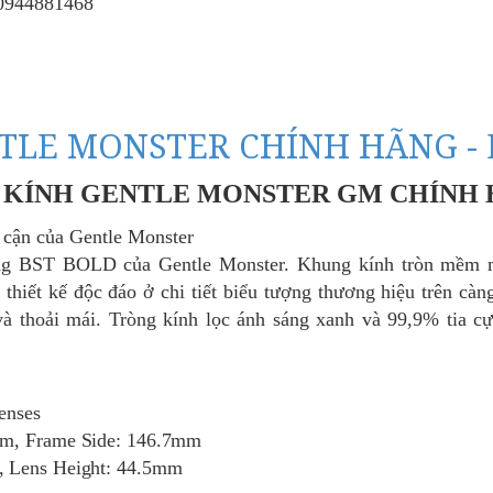
0944881468
TLE MONSTER CHÍNH HÃNG - 
KÍNH GENTLE MONSTER GM CHÍNH
 cận của Gentle Monster
ong BST BOLD của
Gentle Monster. Khung kính tròn mềm m
 thiết kế độc đáo ở chi tiết biểu tượng thương hiệu trên cà
 và thoải mái. Tròng kính lọc ánh sáng xanh và 99,9% tia c
lenses
mm, Frame Side: 146.7mm
, Lens Height: 44.5mm