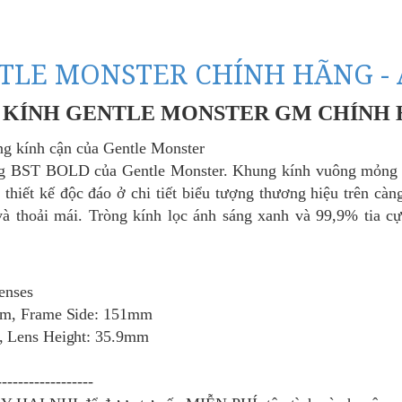
TLE MONSTER CHÍNH HÃNG - 
KÍNH GENTLE MONSTER GM CHÍNH
ng kính cận của Gentle Monster
ong BST BOLD của
Gentle Monster. Khung kính vuông mỏng g
 thiết kế độc đáo ở chi tiết biểu tượng thương hiệu trên cà
 và thoải mái. Tròng kính lọc ánh sáng xanh và 99,9% tia c
lenses
mm, Frame Side: 151mm
, Lens Height: 35.9mm
------------------