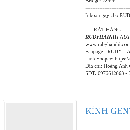
Bridge: 22mm
-------------------------
Inbox ngay cho RUB
---- ĐẶT HÀNG ---
RUBYHAINHI AU
www.rubyhainhi.co
Fanpage : RUBY H
Link Shopee: https:/
Địa chỉ: Hoàng Anh
SĐT: 0976612863 - 
KÍNH GEN