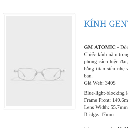
KÍNH GEN
GM
ATOMIC
- Dò
Chiếc kính nằm tr
phong cách hiện đại,
bằng titan siêu nhẹ
bạn.
Giá Web: 340$
Blue-light-blocking 
Frame Front: 149.6
Lens Width: 55.7mm
Bridge: 17mm
-------------------------