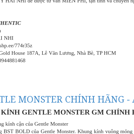
Y HAI NHI để được tư vấn MIỄN PHÍ, tận tình và chuyên ng
THENTIC
m
AI NHI
/shp.ee/774r35z
 Gold House 187A, Lê Văn Lương, Nhà Bè, TP HCM
0944881468
ENTLE
KÍNH GENTLE
KÍNH GENTLE
TLE MONSTER CHÍNH HÃNG - A
 CHÍNH
MONSTER CHÍNH
MONSTER CHÍ
BY 01
HÃNG - SPHERE 01
HÃNG - YOUNG 
KÍNH GENTLE MONSTER GM CHÍNH
 hệ
Liên hệ
Liên hệ
ng kính cận của Gentle Monster
ong BST BOLD của
Gentle Monster. Khung kính vuông mỏng g