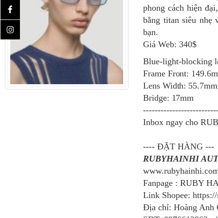
phong cách hiện đại,
bằng titan siêu nhẹ
bạn.
Giá Web: 340$
Blue-light-blocking 
Frame Front: 149.6
Lens Width: 55.7mm
Bridge: 17mm
-------------------------
Inbox ngay cho RUB
---- ĐẶT HÀNG ---
RUBYHAINHI AU
www.rubyhainhi.co
Fanpage : RUBY H
Link Shopee: https:/
Địa chỉ: Hoàng Anh