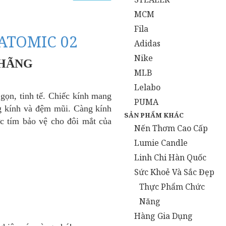
MCM
Fila
ATOMIC 02
Adidas
Nike
 HÃNG
MLB
Lelabo
ọn, tinh tế. Chiếc kính mang
PUMA
ng kính và
đệm mũi
. Càng kính
SẢN PHẨM KHÁC
ực tím bảo vệ cho đôi mắt của
Nến Thơm Cao Cấp
Lumie Candle
Linh Chi Hàn Quốc
Sức Khoẻ Và Sắc Đẹp
Thực Phẩm Chức
Năng
Hàng Gia Dụng