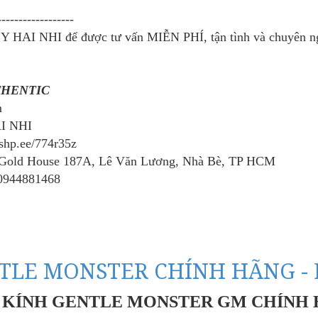
------------------
Y HAI NHI để được tư vấn MIỄN PHÍ, tận tình và chuyên ng
THENTIC
m
AI NHI
/shp.ee/774r35z
 Gold House 187A, Lê Văn Lương, Nhà Bè, TP HCM
0944881468
TLE MONSTER CHÍNH HÃNG - 
KÍNH GENTLE MONSTER GM CHÍNH