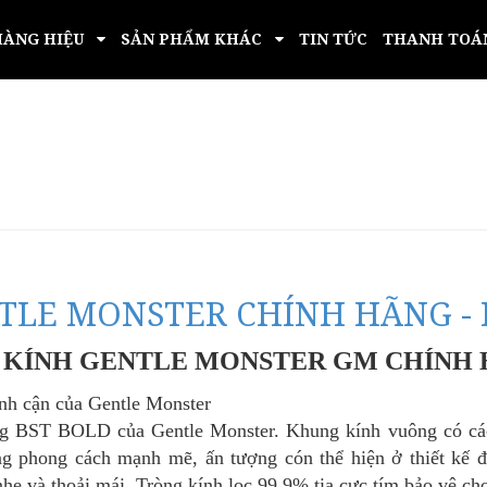
HÀNG HIỆU
SẢN PHẨM KHÁC
TIN TỨC
THANH TOÁ
TLE MONSTER CHÍNH HÃNG - 
KÍNH GENTLE MONSTER GM CHÍNH
nh cận của Gentle Monster
ong BST BOLD của
Gentle Monster. Khung kính vuông có cá
g phong cách mạnh mẽ, ấn tượng cón thể hiện ở thiết kế 
 nhẹ và thoải mái. Tròng kính lọc 99,9% tia cực tím bảo vệ ch