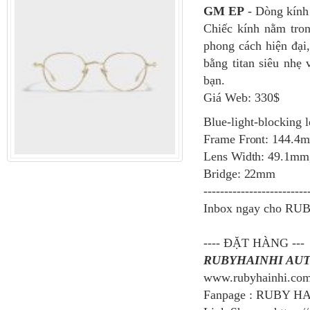
GM
EP
- Dòng kính
Chiếc kính nằm tr
phong cách hiện đại,
bằng titan siêu nhẹ
bạn.
Giá Web: 330$
Blue-light-blocking 
Frame Front: 144.4
Lens Width: 49.1mm
Bridge: 22mm
-------------------------
Inbox ngay cho RUB
---- ĐẶT HÀNG ---
RUBYHAINHI AU
www.rubyhainhi.co
Fanpage : RUBY H