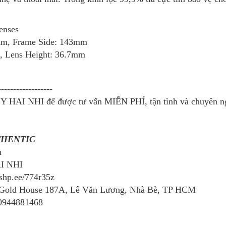
lenses
mm, Frame Side: 143mm
, Lens Height: 36.7mm
------------------
Y HAI NHI để được tư vấn MIỄN PHÍ, tận tình và chuyên ng
THENTIC
m
AI NHI
/shp.ee/774r35z
 Gold House 187A, Lê Văn Lương, Nhà Bè, TP HCM
0944881468