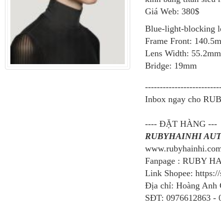
Giá Web: 380$
Blue-light-blocking 
Frame Front: 140.5
Lens Width: 55.2mm
Bridge: 19mm
-------------------------
Inbox ngay cho RUB
---- ĐẶT HÀNG ---
RUBYHAINHI AU
www.rubyhainhi.co
Fanpage : RUBY H
Link Shopee: https:/
Địa chỉ: Hoàng Anh
SĐT: 0976612863 - 