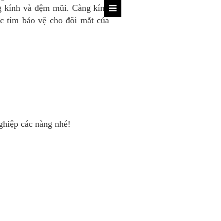
ng kính và
đệm mũi
. Càng kính
ực tím bảo vệ cho đôi mắt của
hiệp các nàng nhé!