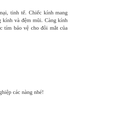
ại, tinh tế. Chiếc kính mang
ng kính và
đệm mũi
. Càng kính
ực tím bảo vệ cho đôi mắt của
hiệp các nàng nhé!