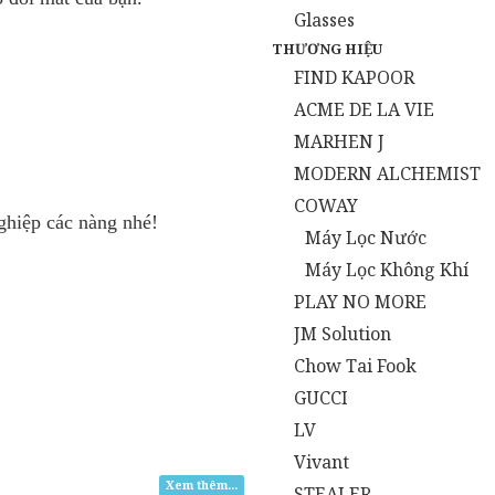
Glasses
THƯƠNG HIỆU
FIND KAPOOR
ACME DE LA VIE
MARHEN J
MODERN ALCHEMIST
COWAY
hiệp các nàng nhé!
Máy Lọc Nước
Máy Lọc Không Khí
PLAY NO MORE
JM Solution
Chow Tai Fook
GUCCI
LV
Vivant
Xem thêm...
STEALER