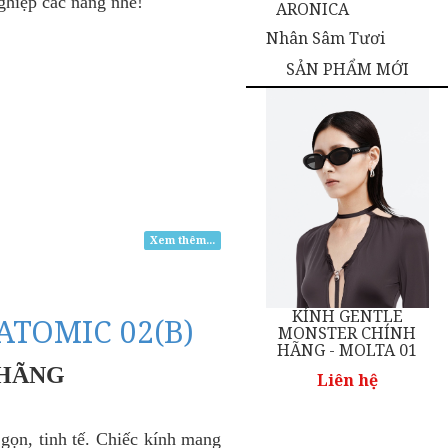
hiệp các nàng nhé!
ARONICA
Nhân Sâm Tươi
SẢN PHẨM MỚI
Xem thêm...
KÍNH GENTLE
KÍNH GENTLE
TOMIC 02(B)
NH
MONSTER CHÍNH
MONSTER CHÍNH
01
HÃNG - PANNA
HÃNG - MOLTA 01
COTTA 01
 HÃNG
Liên hệ
Liên hệ
ọn, tinh tế. Chiếc kính mang