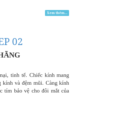
Xem thêm...
EP 02
 HÃNG
ại, tinh tế. Chiếc kính mang
ng kính và
đệm mũi
. Càng kính
ực tím bảo vệ cho đôi mắt của