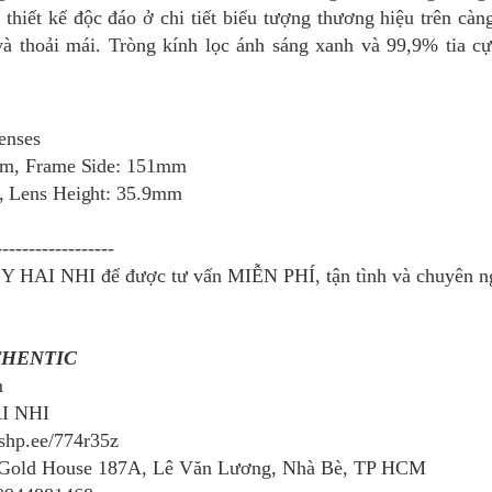
 thiết kế độc đáo ở chi tiết biểu tượng thương hiệu trên cà
 và thoải mái. Tròng kính lọc ánh sáng xanh và 99,9% tia c
lenses
mm, Frame Side: 151mm
, Lens Height: 35.9mm
------------------
Y HAI NHI để được tư vấn MIỄN PHÍ, tận tình và chuyên ng
THENTIC
m
AI NHI
/shp.ee/774r35z
 Gold House 187A, Lê Văn Lương, Nhà Bè, TP HCM