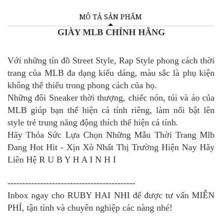
MÔ TẢ SẢN PHẨM
GIÀY MLB CHÍNH HÃNG
Với những tín đồ Street Style, Rap Style phong cách thời
trang của MLB đa dạng kiểu dáng, màu sắc là phụ kiện
không thể thiếu trong phong cách của họ.
Những đôi Sneaker thời thượng, chiếc nón, túi và áo của
MLB giúp bạn thể hiện cá tính riêng, làm nổi bật lên
style trẻ trung năng động thích thể hiện cá tính.
Hãy Thỏa Sức Lựa Chọn Những Mẫu Thời Trang Mlb
Đang Hot Hit - Xịn Xò Nhất Thị Trường Hiện Nay Hãy
Liên Hệ R U B Y H A I N H I
-------------------------------------------
Inbox ngay cho RUBY HAI NHI để được tư vấn MIỄN
PHÍ, tận tình và chuyên nghiệp các nàng nhé!