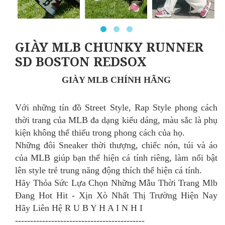
GIÀY MLB CHUNKY RUNNER
SD BOSTON REDSOX
GIÀY MLB CHÍNH HÃNG
Với những tín đồ Street Style, Rap Style phong cách
thời trang của MLB đa dạng kiểu dáng, màu sắc là phụ
kiện không thể thiếu trong phong cách của họ.
Những đôi Sneaker thời thượng, chiếc nón, túi và áo
của MLB giúp bạn thể hiện cá tính riêng, làm nổi bật
lên style trẻ trung năng động thích thể hiện cá tính.
Hãy Thỏa Sức Lựa Chọn Những Mẫu Thời Trang Mlb
Đang Hot Hit - Xịn Xò Nhất Thị Trường Hiện Nay
Hãy Liên Hệ R U B Y H A I N H I
-------------------------------------------