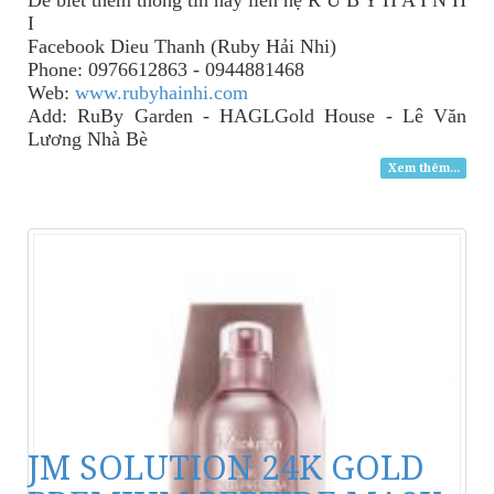
Để biết thêm thông tin
hãy
liên hệ R U B Y H A I N H
I
Facebook Dieu Thanh (Ruby Hải Nhi)
Phone: 0976612863 - 0944881468
Web:
www.rubyhainhi.com
Add: RuBy Garden - HAGLGold House - Lê Văn
Lương Nhà Bè
Xem thêm...
JM SOLUTION 24K GOLD