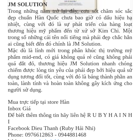
JM SOLUTION
Trong những năm trở lại đây, cơn sốt chăm sóc sắc
đẹp chuẩn Hàn Quốc chưa bao giờ có dấu hiệu hạ
nhiệt, cùng với đó là sự phát triển của hàng loạt
thương hiệu mỹ phẩm đến từ xứ sở Kim Chi. Một
trong số những cái tên nổi tiếng mà phái đẹp chắc hẳn
ai cũng biết đến đó chính là JM Solution.
Mặc dù là lính mới trong phân khúc thị trường mỹ
phẩm mid-end, có giá không quá rẻ cũng không phải
quá đắt đỏ, thương hiệu JM Solution nhanh chóng
chiếm được lòng tin yêu của phái đẹp bởi hiệu quả sử
dụng tương đối tốt, cùng với đó là bảng thành phần an
toàn, lành tính và hoàn toàn không gây kích ứng cho
người sử dụng.
Mua trực tiếp tại store Hàn
Inbox Giá
Để biết thêm thông tin
hãy
liên hệ R U B Y H A I N H
I
Facebook Dieu Thanh (Ruby Hải Nhi)
Phone: 0976612863 - 0944881468