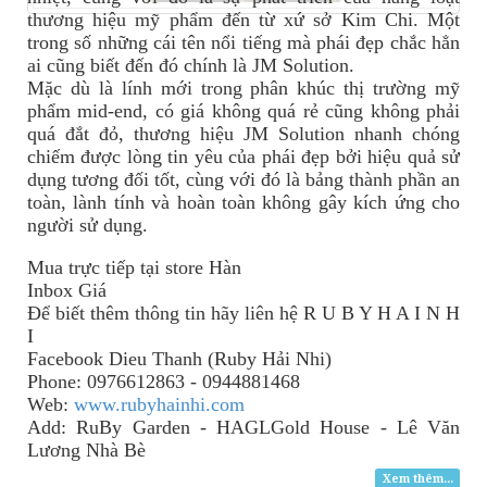
thương hiệu mỹ phẩm đến từ xứ sở Kim Chi. Một
trong số những cái tên nổi tiếng mà phái đẹp chắc hẳn
ai cũng biết đến đó chính là JM Solution.
Mặc dù là lính mới trong phân khúc thị trường mỹ
phẩm mid-end, có giá không quá rẻ cũng không phải
quá đắt đỏ, thương hiệu JM Solution nhanh chóng
chiếm được lòng tin yêu của phái đẹp bởi hiệu quả sử
dụng tương đối tốt, cùng với đó là bảng thành phần an
toàn, lành tính và hoàn toàn không gây kích ứng cho
người sử dụng.
Mua trực tiếp tại store Hàn
Inbox Giá
Để biết thêm thông tin
hãy
liên hệ R U B Y H A I N H
I
Facebook Dieu Thanh (Ruby Hải Nhi)
Phone: 0976612863 - 0944881468
Web:
www.rubyhainhi.com
Add: RuBy Garden - HAGLGold House - Lê Văn
Lương Nhà Bè
Xem thêm...