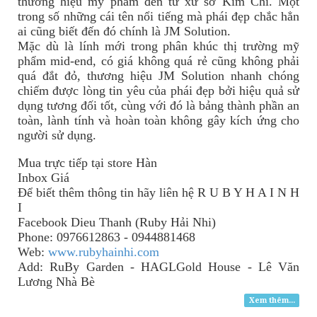
thương hiệu mỹ phẩm đến từ xứ sở Kim Chi. Một
trong số những cái tên nổi tiếng mà phái đẹp chắc hẳn
ai cũng biết đến đó chính là JM Solution.
Mặc dù là lính mới trong phân khúc thị trường mỹ
phẩm mid-end, có giá không quá rẻ cũng không phải
quá đắt đỏ, thương hiệu JM Solution nhanh chóng
chiếm được lòng tin yêu của phái đẹp bởi hiệu quả sử
dụng tương đối tốt, cùng với đó là bảng thành phần an
toàn, lành tính và hoàn toàn không gây kích ứng cho
người sử dụng.
Mua trực tiếp tại store Hàn
Inbox Giá
Để biết thêm thông tin
hãy
liên hệ R U B Y H A I N H
I
Facebook Dieu Thanh (Ruby Hải Nhi)
Phone: 0976612863 - 0944881468
Web:
www.rubyhainhi.com
Add: RuBy Garden - HAGLGold House - Lê Văn
Lương Nhà Bè
Xem thêm...