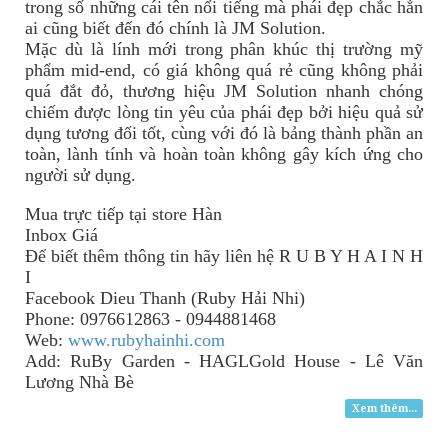
trong số những cái tên nổi tiếng mà phái đẹp chắc hẳn
ai cũng biết đến đó chính là JM Solution.
Mặc dù là lính mới trong phân khúc thị trường mỹ
phẩm mid-end, có giá không quá rẻ cũng không phải
quá đắt đỏ, thương hiệu JM Solution nhanh chóng
chiếm được lòng tin yêu của phái đẹp bởi hiệu quả sử
dụng tương đối tốt, cùng với đó là bảng thành phần an
toàn, lành tính và hoàn toàn không gây kích ứng cho
người sử dụng.
Mua trực tiếp tại store Hàn
Inbox Giá
Để biết thêm thông tin
hãy
liên hệ R U B Y H A I N H
I
Facebook Dieu Thanh (Ruby Hải Nhi)
Phone: 0976612863 - 0944881468
Web:
www.rubyhainhi.com
Add: RuBy Garden - HAGLGold House - Lê Văn
Lương Nhà Bè
Xem thêm...