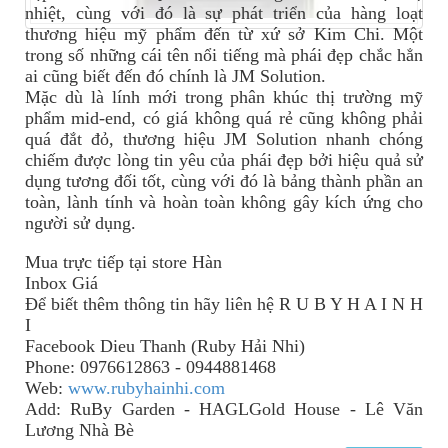
nhiệt, cùng với đó là sự phát triển của hàng loạt
thương hiệu mỹ phẩm đến từ xứ sở Kim Chi. Một
trong số những cái tên nổi tiếng mà phái đẹp chắc hẳn
ai cũng biết đến đó chính là JM Solution.
Mặc dù là lính mới trong phân khúc thị trường mỹ
phẩm mid-end, có giá không quá rẻ cũng không phải
quá đắt đỏ, thương hiệu JM Solution nhanh chóng
chiếm được lòng tin yêu của phái đẹp bởi hiệu quả sử
dụng tương đối tốt, cùng với đó là bảng thành phần an
toàn, lành tính và hoàn toàn không gây kích ứng cho
người sử dụng.
Mua trực tiếp tại store Hàn
Inbox Giá
Để biết thêm thông tin
hãy
liên hệ R U B Y H A I N H
I
Facebook Dieu Thanh (Ruby Hải Nhi)
Phone: 0976612863 - 0944881468
Web:
www.rubyhainhi.com
Add: RuBy Garden - HAGLGold House - Lê Văn
Lương Nhà Bè