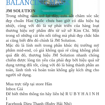
BALANCING MASK
JM SOLUTION
Trong những năm trở lại đây, cơn sốt chăm sóc sắc
đẹp chuẩn Hàn Quốc chưa bao giờ có dấu hiệu hạ
nhiệt, cùng với đó là sự phát triển của hàng loạt
thương hiệu mỹ phẩm đến từ xứ sở Kim Chi. Một
trong số những cái tên nổi tiếng mà phái đẹp chắc hẳn
ai cũng biết đến đó chính là JM Solution.
Mặc dù là lính mới trong phân khúc thị trường mỹ
phẩm mid-end, có giá không quá rẻ cũng không phải
quá đắt đỏ, thương hiệu JM Solution nhanh chóng
chiếm được lòng tin yêu của phái đẹp bởi hiệu quả sử
dụng tương đối tốt, cùng với đó là bảng thành phần an
toàn, lành tính và hoàn toàn không gây kích ứng cho
người sử dụng.
Mua trực tiếp tại store Hàn
Inbox Giá
Để biết thêm thông tin
hãy
liên hệ R U B Y H A I N H
I
Facebook Dieu Thanh (Ruby Hải Nhi)