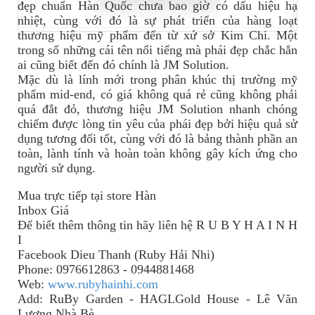
đẹp chuẩn Hàn Quốc chưa bao giờ có dấu hiệu hạ
nhiệt, cùng với đó là sự phát triển của hàng loạt
thương hiệu mỹ phẩm đến từ xứ sở Kim Chi. Một
trong số những cái tên nổi tiếng mà phái đẹp chắc hẳn
ai cũng biết đến đó chính là JM Solution.
Mặc dù là lính mới trong phân khúc thị trường mỹ
phẩm mid-end, có giá không quá rẻ cũng không phải
quá đắt đỏ, thương hiệu JM Solution nhanh chóng
chiếm được lòng tin yêu của phái đẹp bởi hiệu quả sử
dụng tương đối tốt, cùng với đó là bảng thành phần an
toàn, lành tính và hoàn toàn không gây kích ứng cho
người sử dụng.
Mua trực tiếp tại store Hàn
Inbox Giá
Để biết thêm thông tin
hãy
liên hệ R U B Y H A I N H
I
Facebook Dieu Thanh (Ruby Hải Nhi)
Phone: 0976612863 - 0944881468
Web:
www.rubyhainhi.com
Add: RuBy Garden - HAGLGold House - Lê Văn
Lương Nhà Bè