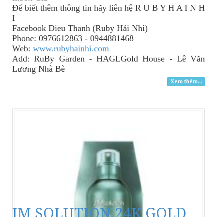
Để biết thêm thông tin
hãy
liên hệ R U B Y H A I N H
I
Facebook Dieu Thanh (Ruby Hải Nhi)
Phone: 0976612863 - 0944881468
Web:
www.rubyhainhi.com
Add: RuBy Garden - HAGLGold House - Lê Văn
Lương Nhà Bè
Xem thêm...
JM SOLUTION 24K GOLD