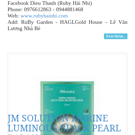
Facebook Dieu Thanh (Ruby Hải Nhi)
Phone: 0976612863 - 0944881468
Web:
www.rubyhainhi.com
Add: RuBy Garden - HAGLGold House - Lê Văn
Lương Nhà Bè
Xem thêm...
JM SOLUTION MARINE
LUMINOUS BLACK PEARL