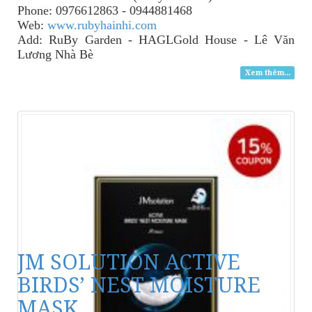
Phone: 0976612863 - 0944881468
Web:
www.rubyhainhi.com
Add: RuBy Garden - HAGLGold House - Lê Văn
Lương Nhà Bè
Xem thêm...
JM SOLUTION ACTIVE
BIRDS’ NEST MOISTURE
MASK