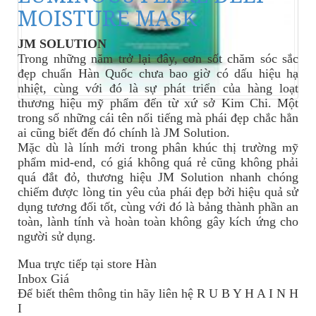
MOISTURE MASK
JM SOLUTION
Trong những năm trở lại đây, cơn sốt chăm sóc sắc
đẹp chuẩn Hàn Quốc chưa bao giờ có dấu hiệu hạ
nhiệt, cùng với đó là sự phát triển của hàng loạt
thương hiệu mỹ phẩm đến từ xứ sở Kim Chi. Một
trong số những cái tên nổi tiếng mà phái đẹp chắc hẳn
ai cũng biết đến đó chính là JM Solution.
Mặc dù là lính mới trong phân khúc thị trường mỹ
phẩm mid-end, có giá không quá rẻ cũng không phải
quá đắt đỏ, thương hiệu JM Solution nhanh chóng
chiếm được lòng tin yêu của phái đẹp bởi hiệu quả sử
dụng tương đối tốt, cùng với đó là bảng thành phần an
toàn, lành tính và hoàn toàn không gây kích ứng cho
người sử dụng.
Mua trực tiếp tại store Hàn
Inbox Giá
Để biết thêm thông tin
hãy
liên hệ R U B Y H A I N H
I