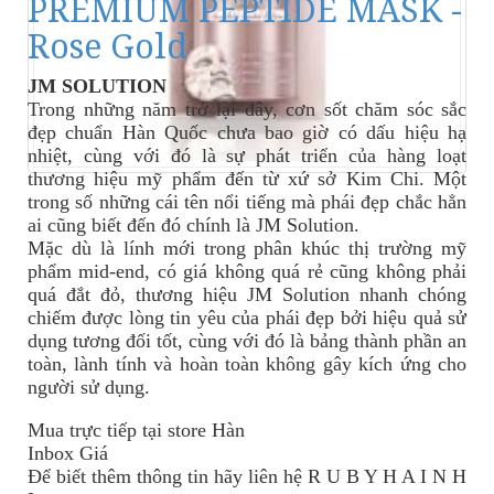
PREMIUM PEPTIDE MASK -
Rose Gold
JM SOLUTION
Trong những năm trở lại đây, cơn sốt chăm sóc sắc
đẹp chuẩn Hàn Quốc chưa bao giờ có dấu hiệu hạ
nhiệt, cùng với đó là sự phát triển của hàng loạt
thương hiệu mỹ phẩm đến từ xứ sở Kim Chi. Một
trong số những cái tên nổi tiếng mà phái đẹp chắc hẳn
ai cũng biết đến đó chính là JM Solution.
Mặc dù là lính mới trong phân khúc thị trường mỹ
phẩm mid-end, có giá không quá rẻ cũng không phải
quá đắt đỏ, thương hiệu JM Solution nhanh chóng
chiếm được lòng tin yêu của phái đẹp bởi hiệu quả sử
dụng tương đối tốt, cùng với đó là bảng thành phần an
toàn, lành tính và hoàn toàn không gây kích ứng cho
người sử dụng.
Mua trực tiếp tại store Hàn
Inbox Giá
Để biết thêm thông tin
hãy
liên hệ R U B Y H A I N H