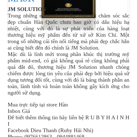
JM SOLUTION
Trong những năm trở lại đây, cơn sốt chăm sóc sắc
đẹp chuẩn Hàn Quốc chưa bao giờ có dấu hiệu hạ
nhiệt, cùng với đó là sự phát triển của hàng loạt
thương hiệu mỹ phẩm đến từ xứ sở Kim Chi. Một
trong số những cái tên nổi tiếng mà phái đẹp chắc hẳn
ai cũng biết đến đó chính là JM Solution.
Mặc dù là lính mới trong phân khúc thị trường mỹ
phẩm mid-end, có giá không quá rẻ cũng không phải
quá đắt đỏ, thương hiệu JM Solution nhanh chóng
chiếm được lòng tin yêu của phái đẹp bởi hiệu quả sử
dụng tương đối tốt, cùng với đó là bảng thành phần an
toàn, lành tính và hoàn toàn không gây kích ứng cho
người sử dụng.
Mua trực tiếp tại store Hàn
Inbox Giá
Để biết thêm thông tin
hãy
liên hệ R U B Y H A I N H
I
Facebook Dieu Thanh (Ruby Hải Nhi)
Phone: 0976612863 - 0944881468