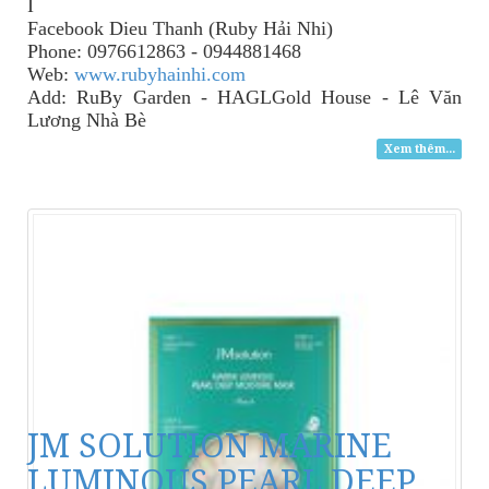
I
Facebook Dieu Thanh (Ruby Hải Nhi)
Phone: 0976612863 - 0944881468
Web:
www.rubyhainhi.com
Add: RuBy Garden - HAGLGold House - Lê Văn
Lương Nhà Bè
Xem thêm...
JM SOLUTION MARINE
LUMINOUS PEARL DEEP