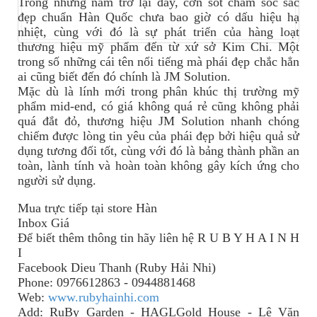
Trong những năm trở lại đây, cơn sốt chăm sóc sắc
đẹp chuẩn Hàn Quốc chưa bao giờ có dấu hiệu hạ
nhiệt, cùng với đó là sự phát triển của hàng loạt
thương hiệu mỹ phẩm đến từ xứ sở Kim Chi. Một
trong số những cái tên nổi tiếng mà phái đẹp chắc hẳn
ai cũng biết đến đó chính là JM Solution.
Mặc dù là lính mới trong phân khúc thị trường mỹ
phẩm mid-end, có giá không quá rẻ cũng không phải
quá đắt đỏ, thương hiệu JM Solution nhanh chóng
chiếm được lòng tin yêu của phái đẹp bởi hiệu quả sử
dụng tương đối tốt, cùng với đó là bảng thành phần an
toàn, lành tính và hoàn toàn không gây kích ứng cho
người sử dụng.
Mua trực tiếp tại store Hàn
Inbox Giá
Để biết thêm thông tin
hãy
liên hệ R U B Y H A I N H
I
Facebook Dieu Thanh (Ruby Hải Nhi)
Phone: 0976612863 - 0944881468
Web:
www.rubyhainhi.com
Add: RuBy Garden - HAGLGold House - Lê Văn