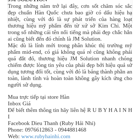
Trong những năm trở lại đây, cơn sốt chăm sóc sắc
đẹp chuẩn Hàn Quốc chưa bao giờ có dấu hiệu hạ
nhiệt, cùng với đó là sự phát triển của hàng loạt
thương hiệu mỹ phẩm đến từ xứ sở Kim Chi. Một
trong số những cái tên nổi tiếng mà phái đẹp chắc hẳn
ai cũng biết đến đó chính là JM Solution.
Mặc dù là lính mới trong phân khúc thị trường mỹ
phẩm mid-end, có giá không quá rẻ cũng không phải
quá đắt đỏ, thương hiệu JM Solution nhanh chóng
chiếm được lòng tin yêu của phái đẹp bởi hiệu quả sử
dụng tương đối tốt, cùng với đó là bảng thành phần an
toàn, lành tính và hoàn toàn không gây kích ứng cho
người sử dụng.
Mua trực tiếp tại store Hàn
Inbox Giá
Để biết thêm thông tin
hãy
liên hệ R U B Y H A I N H
I
Facebook Dieu Thanh (Ruby Hải Nhi)
Phone: 0976612863 - 0944881468
Web:
www.rubyhainhi.com