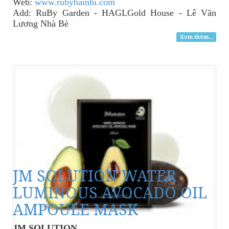
Web:
www.rubyhainhi.com
Add: RuBy Garden - HAGLGold House - Lê Văn
Lương Nhà Bè
Xem thêm...
JM SOLUTION WATER
LUMINOUS AVOCADO OIL
AMPOULE MASK
JM SOLUTION