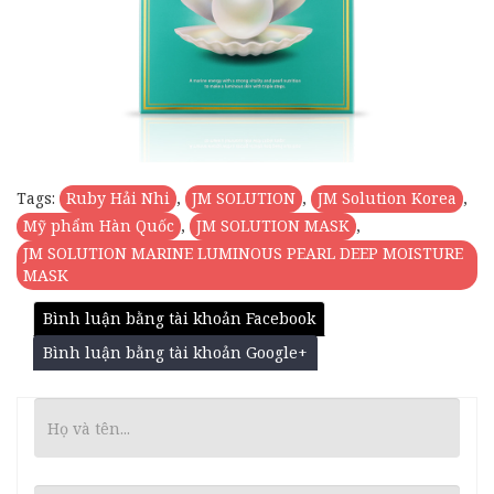
Tags:
Ruby Hải Nhi
,
JM SOLUTION
,
JM Solution Korea
,
Mỹ phẩm Hàn Quốc
,
JM SOLUTION MASK
,
JM SOLUTION MARINE LUMINOUS PEARL DEEP MOISTURE
MASK
Bình luận bằng tài khoản Facebook
Bình luận bằng tài khoản Google+