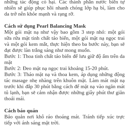
những tác động có hại. Các thành phần nước biển tự
nhiên sẽ giúp phục hồi nhanh chóng lớp hạ bì, làm cho
da trở nên khỏe mạnh và rạng rỡ.
Cách sử dụng Pearl Balancing Mask
Một gói mặt nạ như vậy bao gồm 3 step nhỏ: một gói
sữa rửa mặt tinh chất tảo biển, một gói mặt nạ ngọc trai
và một gói kem mắt, thực hiện theo ba bước này, bạn sẽ
đạt được làn trắng sáng như mong muốn.
Bước 1: Thoa tinh chất tảo biển để lưu giữ độ ẩm trên da
mặt
Bước 2: Đeo mặt nạ ngọc trai khoảng 15-20 phút.
Bước 3: Tháo mặt nạ và thoa kem, áp dụng những động
tác masage nhẹ nhàng trên khuôn mặt. Làm mát mặt nạ
trước khi đắp 30 phút bằng cách để mặt nạ vào ngăn mát
tủ lạnh, bạn sẽ cảm nhận được những giây phút thư giãn
thoải mái.
Cách bảo quản
Bảo quản nơi khô ráo thoáng mát. Tránh tiếp xúc trực
tiếp với ánh sáng mặt trời.