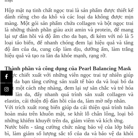
Hộp mặt nạ tinh chất ngọc trai là sản phẩm được thiết kế
dành riêng cho da khô và các loại da không được mịn
màng. Một gói sản phẩm chứa collagen và bột ngọc trai
là những thành phần giàu axit amin và protein, để mang
lại sự đàn hồi và độ ẩm cho da bạn, đi kèm với nó là 5
loại tảo biển, để nhanh chóng đem lại hiệu quả và tăng
độ ẩm của da, cung cấp làm dịu, dưỡng ẩm, làm trắng
hiệu quả và tạo ra làn da khỏe mạnh, rạng rỡ.
Thành phần và công dụng của Pearl Balancing Mask
Được chiết xuất với những viên ngọc trai tự nhiên giúp
cho da bạn tăng cường sản xuất tế bào da và loại bỏ da
chết một cách nhẹ nhàng, đem lại sự săn chắc và trẻ hóa
cho làn da, đẩy nhanh quá trình sản xuất collagen và
elastin, cải thiện độ đàn hồi của da, làm mờ nếp nhăn.
Với trích xuất rong biển giúp da cải thiện quá trình tuần
hoàn máu trên khuôn mặt, se khít lỗ chân lông, loại bỏ
những khiếm khuyết trên da, giảm viêm và kích ứng. ⠀
Nước biển - tăng cường chức năng bảo vệ của lớp biểu
bì, làm giảm số lượng sắc tố của da và bảo vệ da khỏi