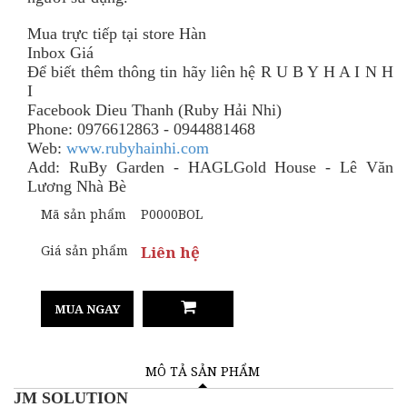
Mua trực tiếp tại store Hàn
Inbox Giá
Để biết thêm thông tin
hãy
liên hệ R U B Y H A I N H
I
Facebook Dieu Thanh (Ruby Hải Nhi)
Phone: 0976612863 - 0944881468
Web:
www.rubyhainhi.com
Add: RuBy Garden - HAGLGold House - Lê Văn
Lương Nhà Bè
Mã sản phẩm
P0000BOL
Giá sản phẩm
Liên hệ
MUA NGAY
MÔ TẢ SẢN PHẨM
JM SOLUTION