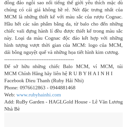
đông đảo ngôi sao nổi tiếng thế giới yêu thích mặc dù
chúng có cái giá không hề rẻ. Nét đặc trưng nhất của
MCM là những thiết kế với màu sắc của rượu Cognac.
Hầu hết các sản phẩm bằng da, từ balo cho đến những
chiếc vali đựng hành lí đều được thiết kế trong màu sắc
này. Loại da màu Cognac độc đáo kết hợp với những
hình tượng vượt thời gian của MCM: logo của MCM,
dải bông nguyệt quế và những họa tiết hình kim cương.
-----------------------------------------
Để sở hữu những chiếc Balo MCM, ví MCM, túi
MCM
Chính Hãng
hãy liên hệ R U B Y H A I N H I
Facebook Dieu Thanh (Ruby Hải Nhi)
Phone: 0976612863 - 0944881468
Web:
www.rubyhainhi.com
Add: RuBy Garden - HAGLGold House - Lê Văn Lương
Nhà Bè